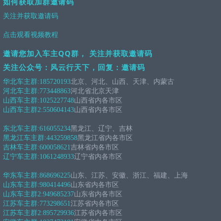
如何获取加群邀请码
关注并获取邀请码
点击观看视频教程
邀请您加入车主QQ群， 关注并获取邀请码
关注公众号：风云行天下，回复：邀请码
华北车主群:
185720193
北京、河北、山西、天津、内蒙古
河北车主群:
773448863
河北省北京天津
山西车主群:
1025227748
山西省内各市区
山西车主群2:
550604143
山西省内各市区
东北车主群:
616055234
黑龙江、辽宁、吉林
黑龙江车主群:
443259858
黑龙江省内各市区
吉林车主群:
600058621
吉林省内各市区
辽宁车主群:
1061248933
辽宁省内各市区
华东车主群:
868696225
山东、江苏、安徽、浙江、福建、上海
山东车主群:
980414496
山东省内各市区
山东车主群2:
949685237
山东省内各市区
江苏车主群:
773298651
江苏省内各市区
江苏车主群2:
895729936
江苏省内各市区