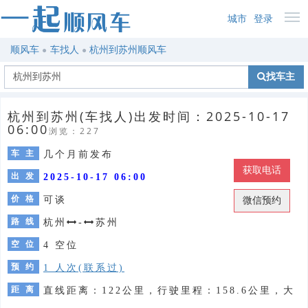
城市
登录
顺风车
车找人
杭州到苏州顺风车
找车主
杭州到苏州(车找人)出发时间：2025-10-17
06:00
浏览：227
车 主
几个月前发布
获取电话
出 发
2025-10-17 06:00
价 格
可谈
微信预约
路 线
杭州
-
苏州
空 位
4 空位
预 约
1 人次(联系过)
距 离
直线距离：122公里，行驶里程：158.6公里，大