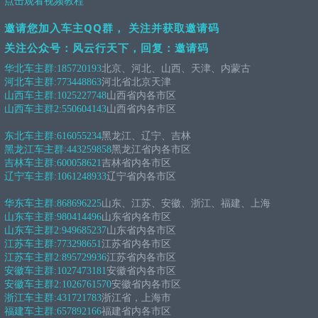
点击观看视频教程
邀请您加入车主QQ群， 关注并获取邀请码
关注公众号：风云行天下，回复：邀请码
华北车主群:
185720193
北京、河北、山西、天津、内蒙古
河北车主群:
773448863
河北省北京天津
山西车主群:
1025227748
山西省内各市区
山西车主群2:
550604143
山西省内各市区
东北车主群:
616055234
黑龙江、辽宁、吉林
黑龙江车主群:
443259858
黑龙江省内各市区
吉林车主群:
600058621
吉林省内各市区
辽宁车主群:
1061248933
辽宁省内各市区
华东车主群:
868696225
山东、江苏、安徽、浙江、福建、上海
山东车主群:
980414496
山东省内各市区
山东车主群2:
949685237
山东省内各市区
江苏车主群:
773298651
江苏省内各市区
江苏车主群2:
895729936
江苏省内各市区
安徽车主群:
1027473181
安徽省内各市区
安徽车主群2:
1026761570
安徽省内各市区
浙江车主群:
431721783
浙江省，上海市
福建车主群:
657892166
福建省内各市区