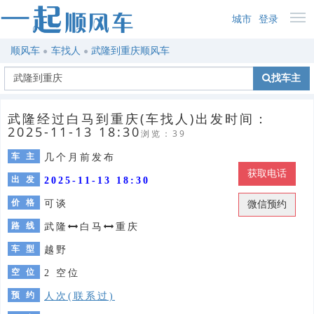
城市
登录
顺风车
车找人
武隆到重庆顺风车
找车主
武隆经过白马到重庆(车找人)出发时间：
2025-11-13 18:30
浏览：39
车 主
几个月前发布
获取电话
出 发
2025-11-13 18:30
价 格
可谈
微信预约
路 线
武隆
白马
重庆
车 型
越野
空 位
2 空位
预 约
人次(联系过)