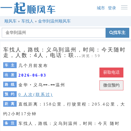
城市
登录
顺风车
车找人
金华到温州顺风车
找车主
车找人，路线：义乌到温州，时间：今天随时
走，人数：4人，电话：联...
浏览：59
车 主
几个月前发布
获取电话
出 发
2026-06-03
路 线
金华
・
义乌
-
温州
微信预约
预 约
0 人次(联系过)
距 离
直线距离：158公里，行驶里程：205.4公里，大
约2小时17分钟
备 注
车找人，路线：义乌到温州，时间：今天 随时