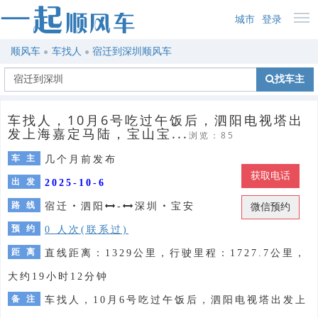
城市
登录
顺风车
车找人
宿迁到深圳顺风车
找车主
车找人，10月6号吃过午饭后，泗阳电视塔出
发上海嘉定马陆，宝山宝...
浏览：85
车 主
几个月前发布
获取电话
出 发
2025-10-6
路 线
宿迁
・
泗阳
-
深圳
・
宝安
微信预约
预 约
0 人次(联系过)
距 离
直线距离：1329公里，行驶里程：1727.7公里，
大约19小时12分钟
备 注
车找人，10月6号吃过午饭后，泗阳电视塔出发上