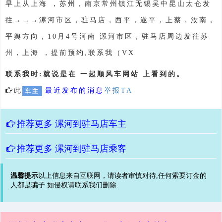
早上从上海 ，苏州，南京常州镇江无锡吴中昆山太仓发
往→→→漯河市区，驻马店，西平，遂平，上蔡，汝南，
平舆方向，10月4号河南 漯河市区，驻马店周边发往苏
州，上海 ，提前预约,联系我（VX
联系我时:就说是在 一起顺风车网站 上看到的。
此
最近发布的消息
举报TA
车主
推荐更多
漯河到驻马店车主
推荐更多
漯河到驻马店乘客
温馨提示
以上信息来自互联网，请读者审慎对待,任何索要订金的
人都是骗子.如侵权请联系我们删除.