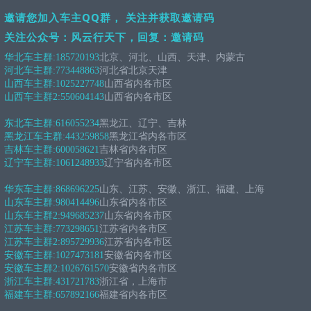
邀请您加入车主QQ群， 关注并获取邀请码
关注公众号：风云行天下，回复：邀请码
华北车主群:
185720193
北京、河北、山西、天津、内蒙古
河北车主群:
773448863
河北省北京天津
山西车主群:
1025227748
山西省内各市区
山西车主群2:
550604143
山西省内各市区
东北车主群:
616055234
黑龙江、辽宁、吉林
黑龙江车主群:
443259858
黑龙江省内各市区
吉林车主群:
600058621
吉林省内各市区
辽宁车主群:
1061248933
辽宁省内各市区
华东车主群:
868696225
山东、江苏、安徽、浙江、福建、上海
山东车主群:
980414496
山东省内各市区
山东车主群2:
949685237
山东省内各市区
江苏车主群:
773298651
江苏省内各市区
江苏车主群2:
895729936
江苏省内各市区
安徽车主群:
1027473181
安徽省内各市区
安徽车主群2:
1026761570
安徽省内各市区
浙江车主群:
431721783
浙江省，上海市
福建车主群:
657892166
福建省内各市区