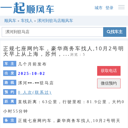
城市
登录
顺风车
车找人
漯河到驻马店顺风车
找车主
正规七座网约车，豪华商务车找人,10月2号明
天早上从上海，苏州，...
浏览：5
车 主
几个月前发布
获取电话
出 发
2025-10-02
路 线
漯河
-
驻马店
微信预约
预 约
0 人次(联系过)
距 离
直线距离：63公里，行驶里程：81.9公里，大约0
小时55分钟
备 注
正规七座网约车，豪华商务车找人,10月2号明天