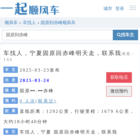
城市
登录
顺风车
车找人
固原到赤峰顺风车
找车主
车找人，宁夏固原回赤峰明天走，联系我
浏览：
144
车 主
2025-03-23发布
获取电话
出 发
2025-03-24
路 线
固原
-
赤峰
微信预约
预 约
0 人次(联系过)
距 离
直线距离：1292公里，行驶里程：1679.6公里，
大约18小时40分钟
备 注
车找人，宁夏 固原回赤峰明天走，联系我