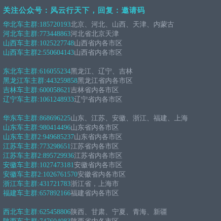
关注公众号：风云行天下，回复：邀请码
华北车主群:
185720193
北京、河北、山西、天津、内蒙古
河北车主群:
773448863
河北省北京天津
山西车主群:
1025227748
山西省内各市区
山西车主群2:
550604143
山西省内各市区
东北车主群:
616055234
黑龙江、辽宁、吉林
黑龙江车主群:
443259858
黑龙江省内各市区
吉林车主群:
600058621
吉林省内各市区
辽宁车主群:
1061248933
辽宁省内各市区
华东车主群:
868696225
山东、江苏、安徽、浙江、福建、上海
山东车主群:
980414496
山东省内各市区
山东车主群2:
949685237
山东省内各市区
江苏车主群:
773298651
江苏省内各市区
江苏车主群2:
895729936
江苏省内各市区
安徽车主群:
1027473181
安徽省内各市区
安徽车主群2:
1026761570
安徽省内各市区
浙江车主群:
431721783
浙江省，上海市
福建车主群:
657892166
福建省内各市区
西北车主群:
625458806
陕西、甘肃、宁夏、青海、新疆