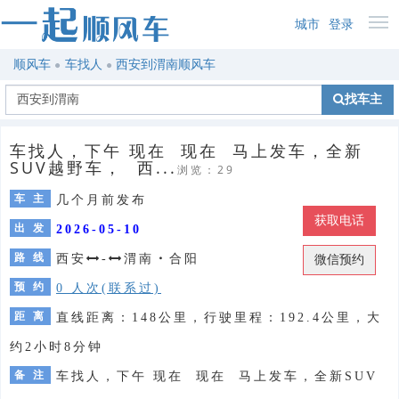
城市
登录
顺风车
车找人
西安到渭南顺风车
找车主
车找人，下午 现在 现在 马上发车，全新
SUV越野车， 西...
浏览：29
车 主
几个月前发布
获取电话
出 发
2026-05-10
路 线
西安
-
渭南
・
合阳
微信预约
预 约
0 人次(联系过)
距 离
直线距离：148公里，行驶里程：192.4公里，大
约2小时8分钟
备 注
车找人，下午 现在 现在 马上发车，全新SUV