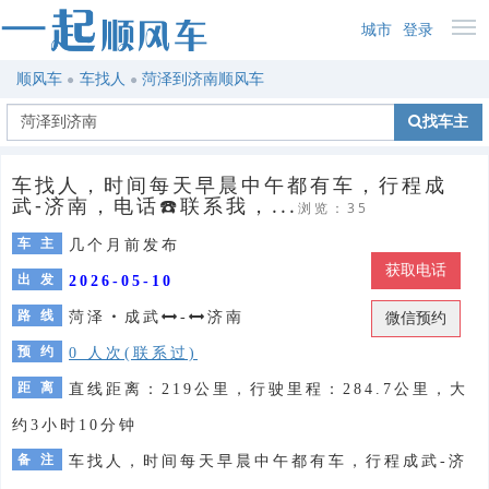
城市
登录
顺风车
车找人
菏泽到济南顺风车
找车主
车找人，时间每天早晨中午都有车，行程成
武-济南，电话☎️联系我，...
浏览：35
车 主
几个月前发布
获取电话
出 发
2026-05-10
路 线
菏泽
・
成武
-
济南
微信预约
预 约
0 人次(联系过)
距 离
直线距离：219公里，行驶里程：284.7公里，大
约3小时10分钟
备 注
车找人，时间每天早晨中午都有车，行程成武-济