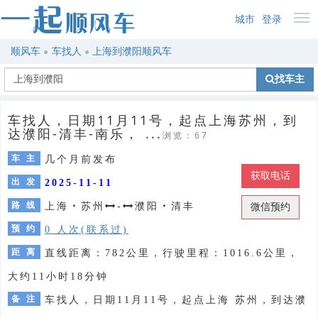
城市
登录
顺风车
车找人
上海到濮阳顺风车
找车主
车找人，日期11月11号，起点上海苏州，到
达濮阳-清丰-南乐， ...
浏览：67
车 主
几个月前发布
获取电话
出 发
2025-11-11
路 线
上海
・
苏州
-
濮阳
・
清丰
微信预约
预 约
0 人次(联系过)
距 离
直线距离：782公里，行驶里程：1016.6公里，
大约11小时18分钟
备 注
车找人，日期11月11号，起点上海 苏州，到达濮