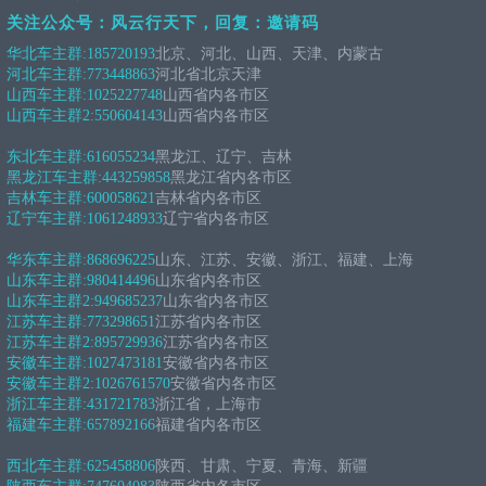
关注公众号：风云行天下，回复：邀请码
华北车主群:
185720193
北京、河北、山西、天津、内蒙古
河北车主群:
773448863
河北省北京天津
山西车主群:
1025227748
山西省内各市区
山西车主群2:
550604143
山西省内各市区
东北车主群:
616055234
黑龙江、辽宁、吉林
黑龙江车主群:
443259858
黑龙江省内各市区
吉林车主群:
600058621
吉林省内各市区
辽宁车主群:
1061248933
辽宁省内各市区
华东车主群:
868696225
山东、江苏、安徽、浙江、福建、上海
山东车主群:
980414496
山东省内各市区
山东车主群2:
949685237
山东省内各市区
江苏车主群:
773298651
江苏省内各市区
江苏车主群2:
895729936
江苏省内各市区
安徽车主群:
1027473181
安徽省内各市区
安徽车主群2:
1026761570
安徽省内各市区
浙江车主群:
431721783
浙江省，上海市
福建车主群:
657892166
福建省内各市区
西北车主群:
625458806
陕西、甘肃、宁夏、青海、新疆