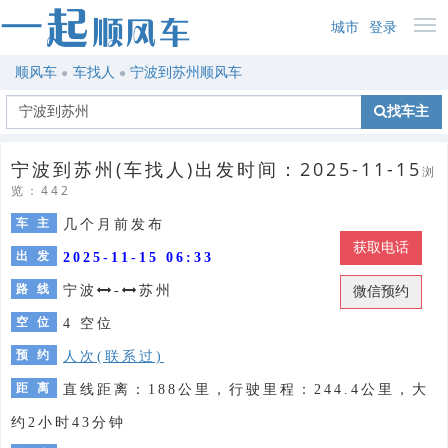
城市
登录
顺风车
车找人
宁波到苏州顺风车
找车主
宁波到苏州(车找人)出发时间：2025-11-15
浏
览：442
车 主
几个月前发布
获取电话
出 发
2025-11-15 06:33
路 线
宁波
-
苏州
微信预约
空 位
4 空位
预 约
人次(联系过)
距 离
直线距离：188公里，行驶里程：244.4公里，大
约2小时43分钟