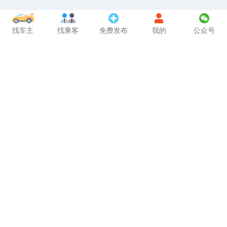
找车主
找乘客
免费发布
我的
公众号
工信部备案号
蜀ICP备14026446号-2
网站使用说明
一起顺风车网站使用说明
如何获取加群邀请码
关注并获取邀请码
点击观看视频教程
邀请您加入车主QQ群， 关注并获取邀请码
关注公众号：风云行天下，回复：邀请码
华北车主群:
185720193
北京、河北、山西、天津、内蒙古
河北车主群:
773448863
河北省北京天津
山西车主群:
1025227748
山西省内各市区