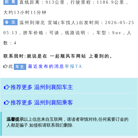
距 离
直线距离：913公里，行驶里程：1186.9公里，
大约13小时11分钟
备 注
温州到湖北 宜城(车找人)出发时间：2026-05-25
05:13，拼车价格：可谈，线路说明：，车型：Suv，人
数：4
联系我时:就说是在 一起顺风车网站 上看到的。
此
最近发布的消息
举报TA
车主
推荐更多
温州到襄阳车主
推荐更多
温州到襄阳乘客
温馨提示
以上信息来自互联网，请读者审慎对待,任何索要订金的
人都是骗子.如侵权请联系我们删除.