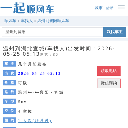
城市
登录
顺风车
车找人
温州到襄阳顺风车
找车主
温州到湖北宜城(车找人)出发时间：2026-
05-25 05:13
浏览：80
车 主
几个月前发布
获取电话
出 发
2026-05-25 05:13
价 格
可谈
微信预约
路 线
温州
-
襄阳
・
宜城
车 型
Suv
空 位
4 空位
预 约
1 人次(联系过)