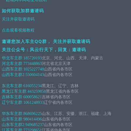
如何获取加群邀请码
关注并获取邀请码
点击观看视频教程
邀请您加入车主QQ群， 关注并获取邀请码
关注公众号：风云行天下，回复：邀请码
华北车主群:
185720193
北京、河北、山西、天津、内蒙古
河北车主群:
773448863
河北省北京天津
山西车主群:
1025227748
山西省内各市区
山西车主群2:
550604143
山西省内各市区
东北车主群:
616055234
黑龙江、辽宁、吉林
黑龙江车主群:
443259858
黑龙江省内各市区
吉林车主群:
600058621
吉林省内各市区
辽宁车主群:
1061248933
辽宁省内各市区
华东车主群:
868696225
山东、江苏、安徽、浙江、福建、上海
山东车主群:
980414496
山东省内各市区
山东车主群2:
949685237
山东省内各市区
江苏车主群:
773298651
江苏省内各市区