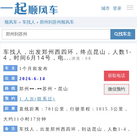
城市
登录
顺风车
车找人
郑州到苏州顺风车
找车主
车找人，出发郑州西四环，终点昆山，人数1-
4，时间6月14号，电...
浏览：68
车 主
1个月前发布
获取电话
出 发
2026-6-14
路 线
郑州
-
苏州
・
昆山
微信预约
预 约
1 人次(联系过)
距 离
直线距离：781公里，行驶里程：1015.3公里，
大约11小时17分钟
备 注
车找人，出发郑州西四环，到达昆山，人数1-4，