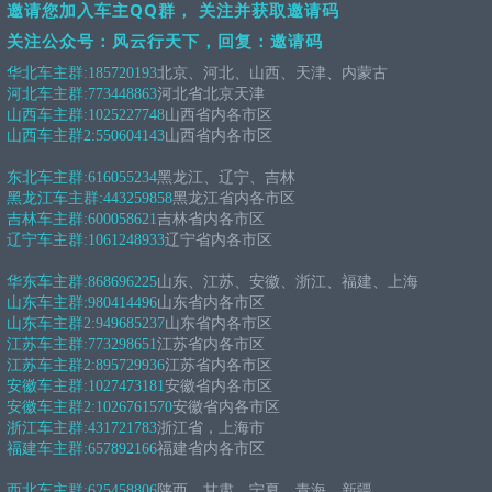
邀请您加入车主QQ群， 关注并获取邀请码
关注公众号：风云行天下，回复：邀请码
华北车主群:
185720193
北京、河北、山西、天津、内蒙古
河北车主群:
773448863
河北省北京天津
山西车主群:
1025227748
山西省内各市区
山西车主群2:
550604143
山西省内各市区
东北车主群:
616055234
黑龙江、辽宁、吉林
黑龙江车主群:
443259858
黑龙江省内各市区
吉林车主群:
600058621
吉林省内各市区
辽宁车主群:
1061248933
辽宁省内各市区
华东车主群:
868696225
山东、江苏、安徽、浙江、福建、上海
山东车主群:
980414496
山东省内各市区
山东车主群2:
949685237
山东省内各市区
江苏车主群:
773298651
江苏省内各市区
江苏车主群2:
895729936
江苏省内各市区
安徽车主群:
1027473181
安徽省内各市区
安徽车主群2:
1026761570
安徽省内各市区
浙江车主群:
431721783
浙江省，上海市
福建车主群:
657892166
福建省内各市区
西北车主群:
625458806
陕西、甘肃、宁夏、青海、新疆