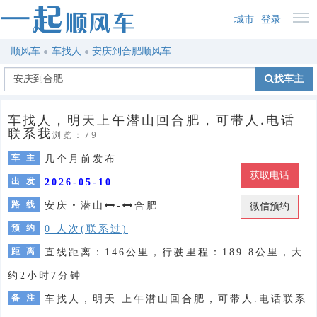
城市
登录
顺风车
车找人
安庆到合肥顺风车
找车主
车找人，明天上午潜山回合肥，可带人.电话
联系我
浏览：79
车 主
几个月前发布
获取电话
出 发
2026-05-10
路 线
安庆
・
潜山
-
合肥
微信预约
预 约
0 人次(联系过)
距 离
直线距离：146公里，行驶里程：189.8公里，大
约2小时7分钟
备 注
车找人，明天 上午潜山回合肥，可带人.电话联系