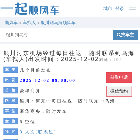
城市
登录
顺风车
车找人
银川到乌海顺风车
找车主
银川河东机场经过每日往返，随时联系到乌海
(车找人)出发时间：2025-12-02
浏览：105
车 主
几个月前发布
获取电话
出 发
2025-12-02 09:08:00
价 格
豪华商务
微信预约
路 线
银川
・
河东
每日往返，随时联系
乌海
车 型
豪华商务，随时发车
空 位
6 空位
预 约
0 人次(联系过)