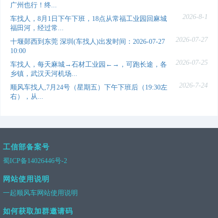
广州也行！终...
2026-8-1
车找人，8月1日下午下班，18点从常福工业园回麻城
福田河，经过常...
2026-07-27
十堰郧西到东莞 深圳(车找人)出发时间：2026-07-27
10:00
2026-07-25
车找人，每天麻城→石材工业园←→，可跑长途，各
乡镇，武汉天河机场...
2026-7-24
顺风车找人,7月24号（星期五）下午下班后（19:30左
右），从...
工信部备案号
蜀ICP备14026446号-2
网站使用说明
一起顺风车网站使用说明
如何获取加群邀请码