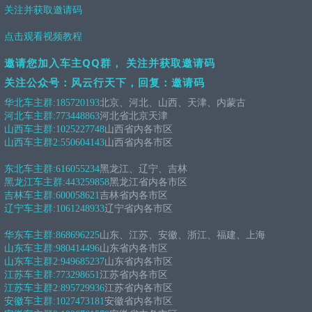
关注并获取邀请码
点击观看视频教程
邀请您加入车主QQ群， 关注并获取邀请码
关注公众号：风云行天下，回复：邀请码
华北车主群:
185720193
北京、河北、山西、天津、内蒙古
河北车主群:
773448863
河北省北京天津
山西车主群:
1025227748
山西省内各市区
山西车主群2:
550604143
山西省内各市区
东北车主群:
616055234
黑龙江、辽宁、吉林
黑龙江车主群:
443259858
黑龙江省内各市区
吉林车主群:
600058621
吉林省内各市区
辽宁车主群:
1061248933
辽宁省内各市区
华东车主群:
868696225
山东、江苏、安徽、浙江、福建、上海
山东车主群:
980414496
山东省内各市区
山东车主群2:
949685237
山东省内各市区
江苏车主群:
773298651
江苏省内各市区
江苏车主群2:
895729936
江苏省内各市区
安徽车主群:
1027473181
安徽省内各市区