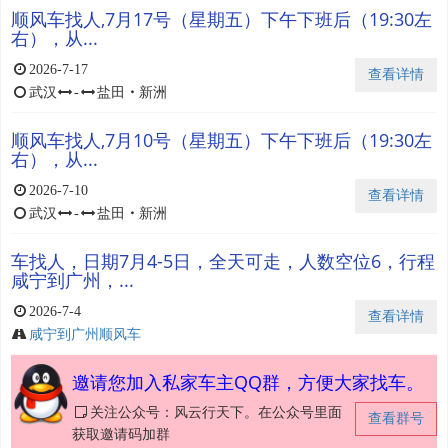
顺风车找人,7月17号（星期五）下午下班后（19:30左
右），从...
2026-7-17
查看详情
武汉
-
盐田
・
新洲
顺风车找人,7月10号（星期五）下午下班后（19:30左
右），从...
2026-7-10
查看详情
武汉
-
盐田
・
新洲
车找人，日期7月4-5日，全天可走，人数空位6，行程
咸宁到广州，...
2026-7-4
查看详情
咸宁到广州顺风车
邀请您加入私家车主QQ群，方便大家找车。
关注公众号：风云行天下。在公众号里面
查看群号
获取邀请码加群