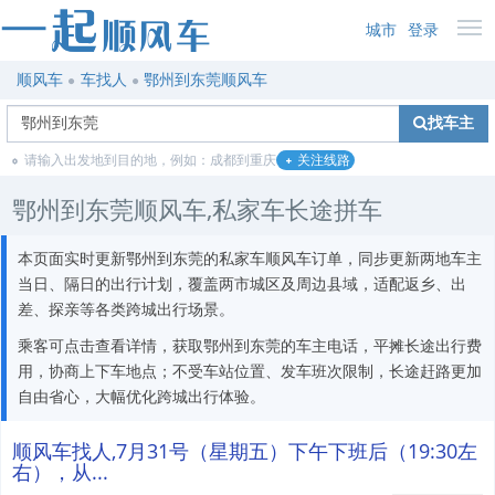
城市
登录
顺风车
车找人
鄂州到东莞顺风车
找车主
请输入出发地到目的地，例如：成都到重庆
关注线路
鄂州到东莞顺风车,私家车长途拼车
本页面实时更新鄂州到东莞的私家车顺风车订单，同步更新两地车主
当日、隔日的出行计划，覆盖两市城区及周边县域，适配返乡、出
差、探亲等各类跨城出行场景。
乘客可点击查看详情，获取鄂州到东莞的车主电话，平摊长途出行费
用，协商上下车地点；不受车站位置、发车班次限制，长途赶路更加
自由省心，大幅优化跨城出行体验。
顺风车找人,7月31号（星期五）下午下班后（19:30左
右），从...