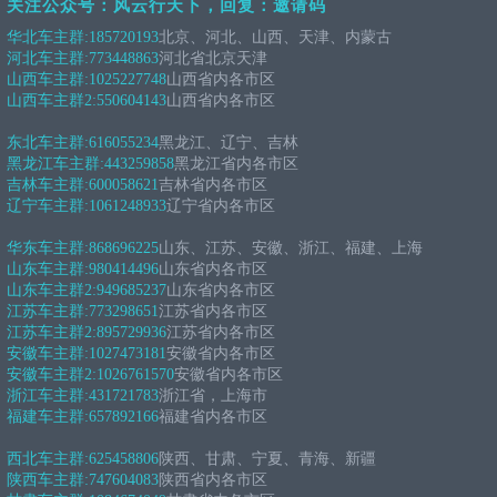
关注公众号：风云行天下，回复：邀请码
华北车主群:
185720193
北京、河北、山西、天津、内蒙古
河北车主群:
773448863
河北省北京天津
山西车主群:
1025227748
山西省内各市区
山西车主群2:
550604143
山西省内各市区
东北车主群:
616055234
黑龙江、辽宁、吉林
黑龙江车主群:
443259858
黑龙江省内各市区
吉林车主群:
600058621
吉林省内各市区
辽宁车主群:
1061248933
辽宁省内各市区
华东车主群:
868696225
山东、江苏、安徽、浙江、福建、上海
山东车主群:
980414496
山东省内各市区
山东车主群2:
949685237
山东省内各市区
江苏车主群:
773298651
江苏省内各市区
江苏车主群2:
895729936
江苏省内各市区
安徽车主群:
1027473181
安徽省内各市区
安徽车主群2:
1026761570
安徽省内各市区
浙江车主群:
431721783
浙江省，上海市
福建车主群:
657892166
福建省内各市区
西北车主群:
625458806
陕西、甘肃、宁夏、青海、新疆
陕西车主群:
747604083
陕西省内各市区