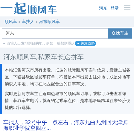
河东
登录
顺风车
车找人
河东顺风车
找车主
请输入出发地到目的地，例如：成都到重庆
关注线路
河东顺风车,私家车长途拼车
本站汇集河东市所有出发、抵达的城际顺风车实时信息，囊括主城各
区、下辖县级区域发车订单，不管是本市出发去往外地，或是外地车
辆驶入本地，均可在此匹配合适的拼车车次。
实时更新河东车主往返周边城市的顺风车订单，乘客可点击查看详
情，获取车主电话，就近约定乘车点位，是本地居民跨城往来经济便
捷的出行选择。
车找人，32号中午一点左右，河东九曲九州回天津滨
海职业学院空四座...