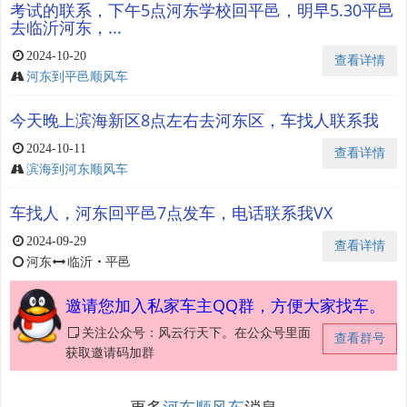
考试的联系，下午5点河东学校回平邑，明早5.30平邑
去临沂河东，...
2024-10-20
查看详情
河东到平邑顺风车
今天晚上滨海新区8点左右去河东区，车找人联系我
2024-10-11
查看详情
滨海到河东顺风车
车找人，河东回平邑7点发车，电话联系我VX
2024-09-29
查看详情
河东
临沂
・
平邑
邀请您加入私家车主QQ群，方便大家找车。
关注公众号：风云行天下。在公众号里面
查看群号
获取邀请码加群