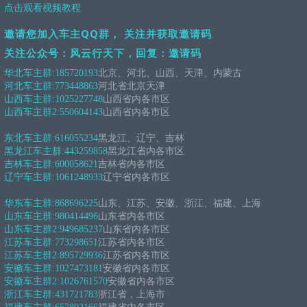
点击观看视频教程
邀请您加入车主QQ群， 关注并获取邀请码
关注公众号：风云行天下，回复：邀请码
华北车主群:
185720193
北京、河北、山西、天津、内蒙古
河北车主群:
773448863
河北省北京天津
山西车主群:
1025227748
山西省内各市区
山西车主群2:
550604143
山西省内各市区
东北车主群:
616055234
黑龙江、辽宁、吉林
黑龙江车主群:
443259858
黑龙江省内各市区
吉林车主群:
600058621
吉林省内各市区
辽宁车主群:
1061248933
辽宁省内各市区
华东车主群:
868696225
山东、江苏、安徽、浙江、福建、上海
山东车主群:
980414496
山东省内各市区
山东车主群2:
949685237
山东省内各市区
江苏车主群:
773298651
江苏省内各市区
江苏车主群2:
895729936
江苏省内各市区
安徽车主群:
1027473181
安徽省内各市区
安徽车主群2:
1026761570
安徽省内各市区
浙江车主群:
431721783
浙江省，上海市