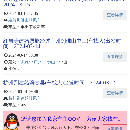
2024-03-15
2024-03-15 17:35
查看详情
建始到佛山顺风车
车型：丰田荣放新车
红岩寺建始恩施经过广州到佛山中山(车找人)出发时
间：2024-03-14
2024-03-14 18:38
查看详情
建始
・
恩施
广州
佛山
・
中山
座位：4
杭州到建始蕲春县(车找人)出发时间：2024-03-01
2024-03-01 09:40
查看详情
杭州到建始顺风车
车型：suv
邀请您加入私家车主QQ群，方便大家找车。
关注公众号：风云行天下。在公众号里面
查看群号