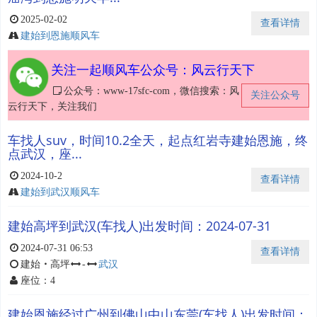
2025-02-02
查看详情
建始到恩施顺风车
关注一起顺风车公众号：风云行天下
公众号：www-17sfc-com，微信搜索：风
关注公众号
云行天下，关注我们
车找人suv，时间10.2全天，起点红岩寺建始恩施，终
点武汉，座...
2024-10-2
查看详情
建始到武汉顺风车
建始高坪到武汉(车找人)出发时间：2024-07-31
2024-07-31 06:53
查看详情
建始
・
高坪
-
武汉
座位：4
建始恩施经过广州到佛山中山东莞(车找人)出发时间：