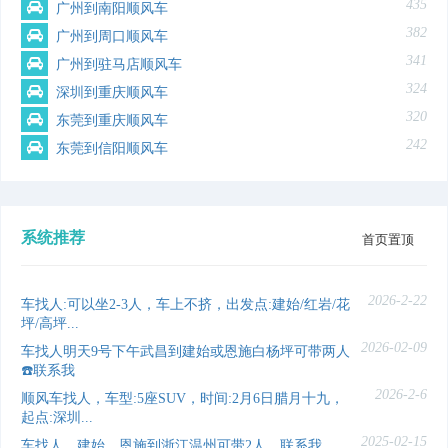
435
广州到南阳顺风车
382
广州到周口顺风车
341
广州到驻马店顺风车
324
深圳到重庆顺风车
320
东莞到重庆顺风车
242
东莞到信阳顺风车
系统推荐
首页置顶
2026-2-22
车找人:可以坐2-3人，车上不挤，出发点:建始/红岩/花
坪/高坪...
2026-02-09
车找人明天9号下午武昌到建始或恩施白杨坪可带两人
☎️联系我
2026-2-6
顺风车找人，车型:5座SUV，时间:2月6日腊月十九，
起点:深圳...
2025-02-15
车找人，建始，恩施到浙江温州可带2人，联系我