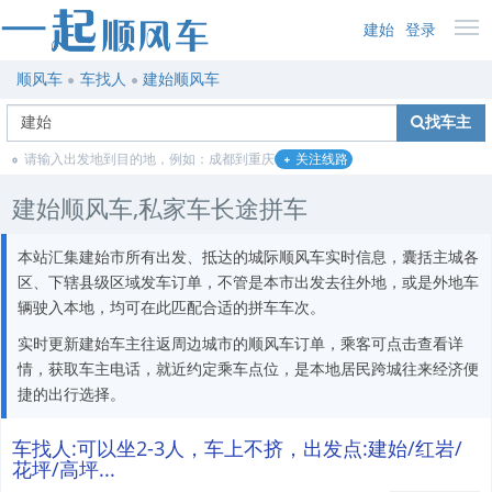
建始
登录
顺风车
车找人
建始顺风车
找车主
请输入出发地到目的地，例如：成都到重庆
关注线路
建始顺风车,私家车长途拼车
本站汇集建始市所有出发、抵达的城际顺风车实时信息，囊括主城各
区、下辖县级区域发车订单，不管是本市出发去往外地，或是外地车
辆驶入本地，均可在此匹配合适的拼车车次。
实时更新建始车主往返周边城市的顺风车订单，乘客可点击查看详
情，获取车主电话，就近约定乘车点位，是本地居民跨城往来经济便
捷的出行选择。
车找人:可以坐2-3人，车上不挤，出发点:建始/红岩/
花坪/高坪...