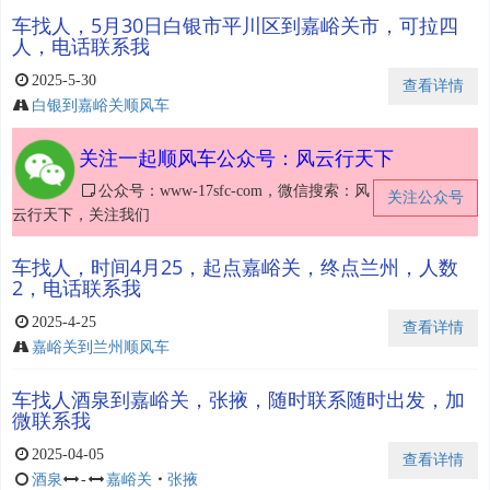
车找人，5月30日白银市平川区到嘉峪关市，可拉四
人，电话联系我
2025-5-30
查看详情
白银到嘉峪关顺风车
关注一起顺风车公众号：风云行天下
公众号：www-17sfc-com，微信搜索：风
关注公众号
云行天下，关注我们
车找人，时间4月25，起点嘉峪关，终点兰州，人数
2，电话联系我
2025-4-25
查看详情
嘉峪关到兰州顺风车
车找人酒泉到嘉峪关，张掖，随时联系随时出发，加
微联系我
2025-04-05
查看详情
酒泉
-
嘉峪关
・
张掖