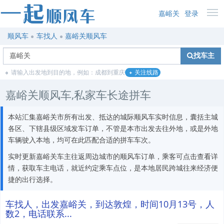
嘉峪关
登录
顺风车
车找人
嘉峪关顺风车
找车主
请输入出发地到目的地，例如：成都到重庆
关注线路
嘉峪关顺风车,私家车长途拼车
本站汇集嘉峪关市所有出发、抵达的城际顺风车实时信息，囊括主城
各区、下辖县级区域发车订单，不管是本市出发去往外地，或是外地
车辆驶入本地，均可在此匹配合适的拼车车次。
实时更新嘉峪关车主往返周边城市的顺风车订单，乘客可点击查看详
情，获取车主电话，就近约定乘车点位，是本地居民跨城往来经济便
捷的出行选择。
车找人，出发嘉峪关，到达敦煌，时间10月13号，人
数2，电话联系...