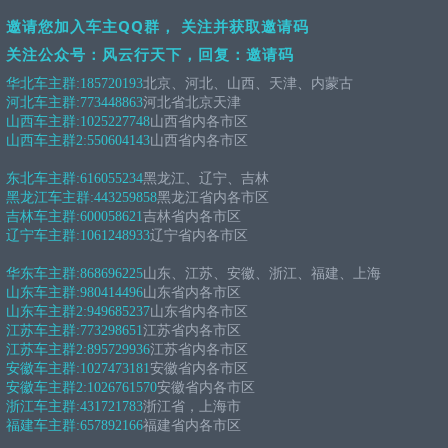
邀请您加入车主QQ群， 关注并获取邀请码
关注公众号：风云行天下，回复：邀请码
华北车主群:
185720193
北京、河北、山西、天津、内蒙古
河北车主群:
773448863
河北省北京天津
山西车主群:
1025227748
山西省内各市区
山西车主群2:
550604143
山西省内各市区
东北车主群:
616055234
黑龙江、辽宁、吉林
黑龙江车主群:
443259858
黑龙江省内各市区
吉林车主群:
600058621
吉林省内各市区
辽宁车主群:
1061248933
辽宁省内各市区
华东车主群:
868696225
山东、江苏、安徽、浙江、福建、上海
山东车主群:
980414496
山东省内各市区
山东车主群2:
949685237
山东省内各市区
江苏车主群:
773298651
江苏省内各市区
江苏车主群2:
895729936
江苏省内各市区
安徽车主群:
1027473181
安徽省内各市区
安徽车主群2:
1026761570
安徽省内各市区
浙江车主群:
431721783
浙江省，上海市
福建车主群:
657892166
福建省内各市区