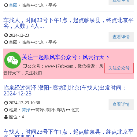
阜阳
・
临泉
北京
・
平谷
车找人，时间23号下午1点，起点临泉县，终点北京平
谷，人数」4人...
2024-12-23
查看详情
阜阳
・
临泉
北京
・
平谷
关注一起顺风车公众号：风云行天下
公众号：www-17sfc-com，微信搜索：风
关注公众号
云行天下，关注我们
临泉经过菏泽-濮阳~廊坊到北京(车找人)出发时间：
2024-12-23
2024-12-23 10:38
查看详情
临泉
・
菏泽
菏泽-濮阳~廊坊
北京
座位：4
车找人，时间23号下午1点，起点临泉县，终点北京平