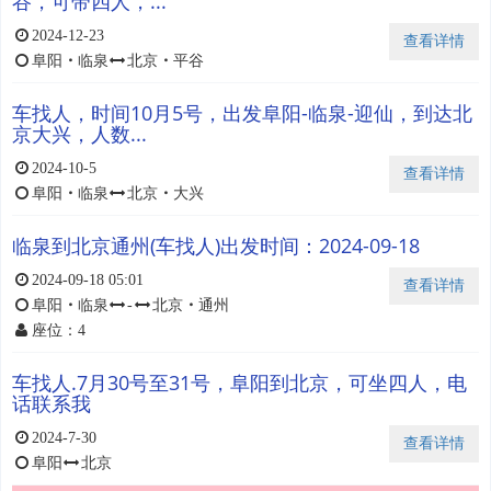
谷，可带四人，...
2024-12-23
查看详情
阜阳
・
临泉
北京
・
平谷
车找人，时间10月5号，出发阜阳-临泉-迎仙，到达北
京大兴，人数...
2024-10-5
查看详情
阜阳
・
临泉
北京
・
大兴
临泉到北京通州(车找人)出发时间：2024-09-18
2024-09-18 05:01
查看详情
阜阳
・
临泉
-
北京
・
通州
座位：4
车找人.7月30号至31号，阜阳到北京，可坐四人，电
话联系我
2024-7-30
查看详情
阜阳
北京