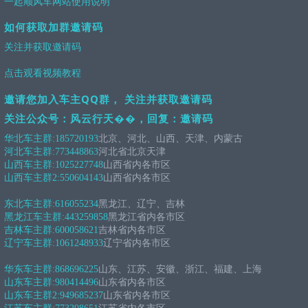
一起顺风车网站使用说明
如何获取加群邀请码
关注并获取邀请码
点击观看视频教程
邀请您加入车主QQ群， 关注并获取邀请码
关注公众号：风云行天��，回复：邀请码
华北车主群:
185720193
北京、河北、山西、天津、内蒙古
河北车主群:
773448863
河北省北京天津
山西车主群:
1025227748
山西省内各市区
山西车主群2:
550604143
山西省内各市区
东北车主群:
616055234
黑龙江、辽宁、吉林
黑龙江车主群:
443259858
黑龙江省内各市区
吉林车主群:
600058621
吉林省内各市区
辽宁车主群:
1061248933
辽宁省内各市区
华东车主群:
868696225
山东、江苏、安徽、浙江、福建、上海
山东车主群:
980414496
山东省内各市区
山东车主群2:
949685237
山东省内各市区