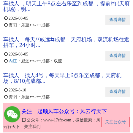
车找人.，明天上午8点左右乐至到成都.，提前约.(天府
机场)，明...
2026-08-05
查看详情
资阳
・
乐至
-
成都
车找人，每天//威远⇆成都，天府机场，双流机场往返
拼车，24小时...
2026-08-05
查看详情
内江
・
威远
-
成都
・
双流
车找人，找人4号，每天早上6点乐至成都，天府机
场，8/10点成都...
2026-8-10
查看详情
资阳
・
乐至
-
成都
关注一起顺风车公众号：风云行天下
公众号：www-17sfc-com，微信搜索：风
关注公众号
云行天下，关注我们