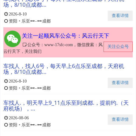
场，8/10点成都...
2026-8-10
查看详情
资阳
・
乐至
-
成都
关注一起顺风车公众号：风云行天下
公众号：www-17sfc-com，微信搜索：风
关注公众号
云行天下，关注我们
车找人，找人6号，每天早上6点乐至成都，天府机
场，8/10点成都...
2026-8-10
查看详情
资阳
・
乐至
-
成都
车找人.，明天早上9_11点乐至到成都.，提前约.（天
府机场），...
2026-08-06
查看详情
资阳
・
乐至
-
成都