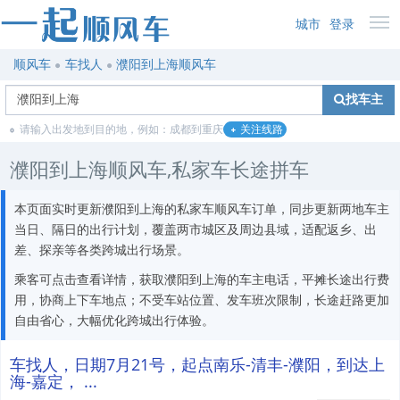
城市
登录
顺风车
车找人
濮阳到上海顺风车
找车主
请输入出发地到目的地，例如：成都到重庆
关注线路
濮阳到上海顺风车,私家车长途拼车
本页面实时更新濮阳到上海的私家车顺风车订单，同步更新两地车主
当日、隔日的出行计划，覆盖两市城区及周边县域，适配返乡、出
差、探亲等各类跨城出行场景。
乘客可点击查看详情，获取濮阳到上海的车主电话，平摊长途出行费
用，协商上下车地点；不受车站位置、发车班次限制，长途赶路更加
自由省心，大幅优化跨城出行体验。
车找人，日期7月21号，起点南乐-清丰-濮阳，到达上
海-嘉定， ...