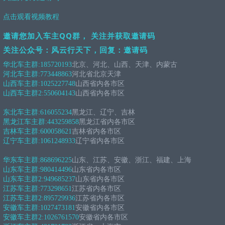
点击观看视频教程
邀请您加入车主QQ群， 关注并获取邀请码
关注公众号：风云行天下，回复：邀请码
华北车主群:
185720193
北京、河北、山西、天津、内蒙古
河北车主群:
773448863
河北省北京天津
山西车主群:
1025227748
山西省内各市区
山西车主群2:
550604143
山西省内各市区
东北车主群:
616055234
黑龙江、辽宁、吉林
黑龙江车主群:
443259858
黑龙江省内各市区
吉林车主群:
600058621
吉林省内各市区
辽宁车主群:
1061248933
辽宁省内各市区
华东车主群:
868696225
山东、江苏、安徽、浙江、福建、上海
山东车主群:
980414496
山东省内各市区
山东车主群2:
949685237
山东省内各市区
江苏车主群:
773298651
江苏省内各市区
江苏车主群2:
895729936
江苏省内各市区
安徽车主群:
1027473181
安徽省内各市区
安徽车主群2:
1026761570
安徽省内各市区