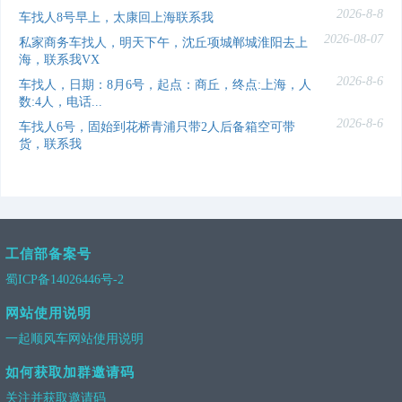
2026-8-8
车找人8号早上，太康回上海联系我
2026-08-07
私家商务车找人，明天下午，沈丘项城郸城淮阳去上
海，联系我VX
2026-8-6
车找人，日期：8月6号，起点：商丘，终点:上海，人
数:4人，电话...
2026-8-6
车找人6号，固始到花桥青浦只带2人后备箱空可带
货，联系我
工信部备案号
蜀ICP备14026446号-2
网站使用说明
一起顺风车网站使用说明
如何获取加群邀请码
关注并获取邀请码