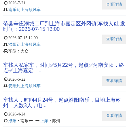
2026-7-21
查看详情
南乐到上海顺风车
范县辛庄濮城二厂到上海市嘉定区外冈镇(车找人)出发
时间：2026-07-15 12:00
2026-07-15 12:00
查看详情
濮阳到上海顺风车
车型：大众
车找人私家车，时间✅5月22号，起点✅河南安阳，终
点✅上海嘉定，...
2026-5-22
查看详情
安阳到上海顺风车
车找人，时间4月24号，起点濮阳南乐，目地上海苏
州，人数3人，电...
2026-4-24
查看详情
濮阳
・
南乐
-
上海
・
苏州