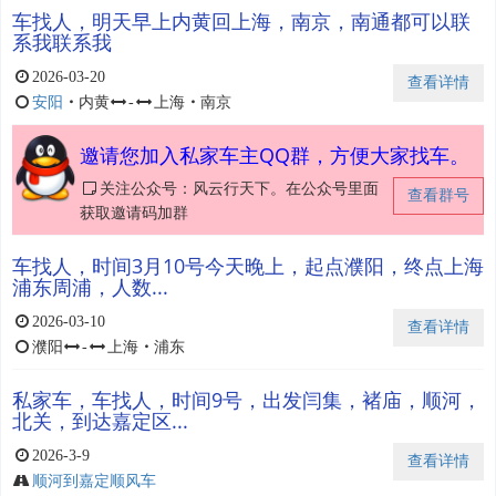
车找人，明天早上内黄回上海，南京，南通都可以联
系我联系我
2026-03-20
查看详情
安阳
・
内黄
-
上海
・
南京
邀请您加入私家车主QQ群，方便大家找车。
关注公众号：风云行天下。在公众号里面
查看群号
获取邀请码加群
车找人，时间3月10号今天晚上，起点濮阳，终点上海
浦东周浦，人数...
2026-03-10
查看详情
濮阳
-
上海
・
浦东
私家车，车找人，时间9号，出发闫集，褚庙，顺河，
北关，到达嘉定区...
2026-3-9
查看详情
顺河到嘉定顺风车