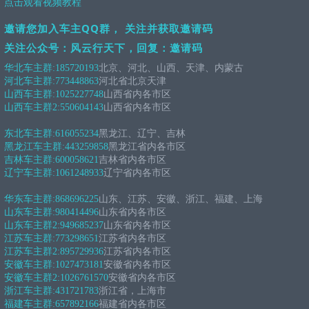
点击观看视频教程
邀请您加入车主QQ群， 关注并获取邀请码
关注公众号：风云行天下，回复：邀请码
华北车主群:
185720193
北京、河北、山西、天津、内蒙古
河北车主群:
773448863
河北省北京天津
山西车主群:
1025227748
山西省内各市区
山西车主群2:
550604143
山西省内各市区
东北车主群:
616055234
黑龙江、辽宁、吉林
黑龙江车主群:
443259858
黑龙江省内各市区
吉林车主群:
600058621
吉林省内各市区
辽宁车主群:
1061248933
辽宁省内各市区
华东车主群:
868696225
山东、江苏、安徽、浙江、福建、上海
山东车主群:
980414496
山东省内各市区
山东车主群2:
949685237
山东省内各市区
江苏车主群:
773298651
江苏省内各市区
江苏车主群2:
895729936
江苏省内各市区
安徽车主群:
1027473181
安徽省内各市区
安徽车主群2:
1026761570
安徽省内各市区
浙江车主群:
431721783
浙江省，上海市
福建车主群:
657892166
福建省内各市区