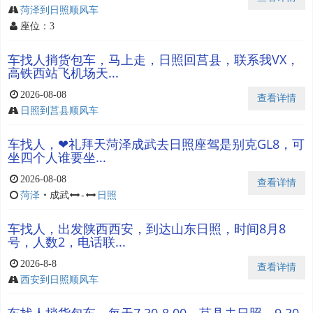
菏泽到日照顺风车
座位：3
车找人捎货包车，马上走，日照回莒县，联系我VX，
高铁西站飞机场天...
2026-08-08
查看详情
日照到莒县顺风车
车找人，❤礼拜天菏泽成武去日照座驾是别克GL8，可
坐四个人谁要坐...
2026-08-08
查看详情
菏泽
・
成武
-
日照
车找人，出发陕西西安，到达山东日照，时间8月8
号，人数2，电话联...
2026-8-8
查看详情
西安到日照顺风车