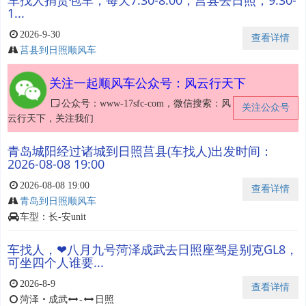
车找人捎货包车，每天7.30-8.00，莒县去日照，9.30-
1...
2026-9-30
查看详情
莒县到日照顺风车
关注一起顺风车公众号：风云行天下
公众号：www-17sfc-com，微信搜索：风
关注公众号
云行天下，关注我们
青岛城阳经过诸城到日照莒县(车找人)出发时间：
2026-08-08 19:00
2026-08-08 19:00
查看详情
青岛到日照顺风车
车型：长-安unit
车找人，❤八月九号菏泽成武去日照座驾是别克GL8，
可坐四个人谁要...
2026-8-9
查看详情
菏泽
・
成武
-
日照