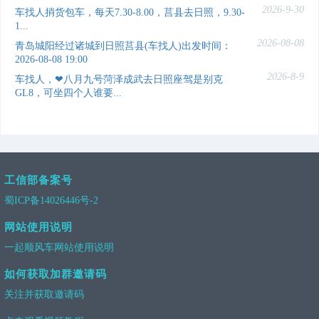
2026-9-30
车找人捎货包车，每天7.30-8.00，莒县去日照，9.30-
1...
2026-08-08
青岛城阳经过诸城到日照莒县(车找人)出发时间：
2026-08-08 19:00
2026-8-9
车找人，❤八月九号菏泽成武去日照座驾是别克
GL8，可坐四个人谁要...
工信部备案号
蜀ICP备14026446号-2
网站使用说明
一起顺风车网站使用说明
如何获取加群邀请码
关注并获取邀请码