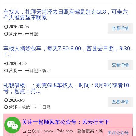
车找人，礼拜天菏泽去日照座驾是别克GL8，可坐六
个人谁要坐车联系...
2026-08-05
查看详情
菏泽
-
日照
车找人捎货包车，每天7.30-8.00，莒县去日照，9.30-
1...
2026-9-30
查看详情
莒县
-
日照
・
铁西
礼貌借楼，：别克GL8车找人，时间：8月9号或者10
号，起点：菏...
2026-8-9
查看详情
菏泽
・
成武
-
日照
关注一起顺风车公众号：风云行天下
公众号：www-17sfc-com，微信搜索：风
关注公众号