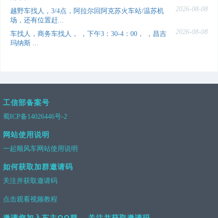
2026-08-08
越野车找人，3/4点，阿拉尔回阿克苏火车站/温苏机
场，还有位置赶...
2026-08-08
车找人，商务车找人， ，下午3：30-4：00， ，昌吉
玛纳斯 ...
工信部备案号
蜀ICP备14026446号-2
网站使用说明
一起顺风车网站使用说明
如何获取加群邀请码
关注并获取邀请码
点击观看视频教程
邀请您加入车主QQ群， 关注并获取邀请码