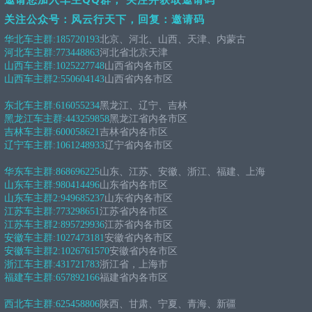
关注公众号：风云行天下，回复：邀请码
华北车主群:
185720193
北京、河北、山西、天津、内蒙古
河北车主群:
773448863
河北省北京天津
山西车主群:
1025227748
山西省内各市区
山西车主群2:
550604143
山西省内各市区
东北车主群:
616055234
黑龙江、辽宁、吉林
黑龙江车主群:
443259858
黑龙江省内各市区
吉林车主群:
600058621
吉林省内各市区
辽宁车主群:
1061248933
辽宁省内各市区
华东车主群:
868696225
山东、江苏、安徽、浙江、福建、上海
山东车主群:
980414496
山东省内各市区
山东车主群2:
949685237
山东省内各市区
江苏车主群:
773298651
江苏省内各市区
江苏车主群2:
895729936
江苏省内各市区
安徽车主群:
1027473181
安徽省内各市区
安徽车主群2:
1026761570
安徽省内各市区
浙江车主群:
431721783
浙江省，上海市
福建车主群:
657892166
福建省内各市区
西北车主群:
625458806
陕西、甘肃、宁夏、青海、新疆