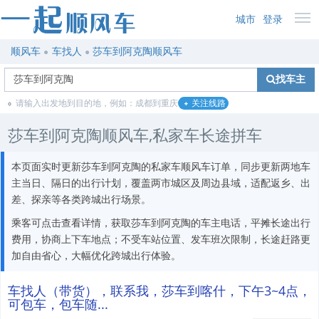
城市
登录
顺风车
车找人
莎车到阿克陶顺风车
找车主
请输入出发地到目的地，例如：成都到重庆
关注线路
莎车到阿克陶顺风车,私家车长途拼车
本页面实时更新莎车到阿克陶的私家车顺风车订单，同步更新两地车
主当日、隔日的出行计划，覆盖两市城区及周边县域，适配返乡、出
差、探亲等各类跨城出行场景。
乘客可点击查看详情，获取莎车到阿克陶的车主电话，平摊长途出行
费用，协商上下车地点；不受车站位置、发车班次限制，长途赶路更
加自由省心，大幅优化跨城出行体验。
车找人（带货），联系我，莎车到喀什，下午3~4点，
可包车，包车随...