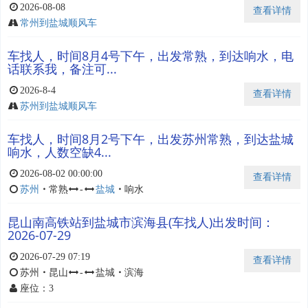
2026-08-08
查看详情
常州到盐城顺风车
车找人，时间8月4号下午，出发常熟，到达响水，电
话联系我，备注可...
2026-8-4
查看详情
苏州到盐城顺风车
车找人，时间8月2号下午，出发苏州常熟，到达盐城
响水，人数空缺4...
2026-08-02 00:00:00
查看详情
苏州
・
常熟
-
盐城
・
响水
昆山南高铁站到盐城市滨海县(车找人)出发时间：
2026-07-29
2026-07-29 07:19
查看详情
苏州
・
昆山
-
盐城
・
滨海
座位：3