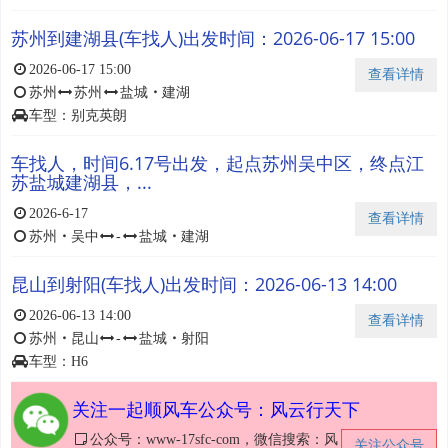
苏州到建湖县(车找人)出发时间：2026-06-17 15:00
2026-06-17 15:00
查看详情
苏州
苏州
盐城
・
建湖
车型：别克英朗
车找人，时间6.17号出发，起点苏州吴中区，终点江
苏盐城建湖县，...
2026-6-17
查看详情
苏州
・
吴中
-
盐城
・
建湖
昆山到射阳(车找人)出发时间：2026-06-13 14:00
2026-06-13 14:00
查看详情
苏州
・
昆山
-
盐城
・
射阳
车型：H6
关注一起顺风车公众号：风云行天下
公众号：www-17sfc-com，微信搜索：风
关注公众号