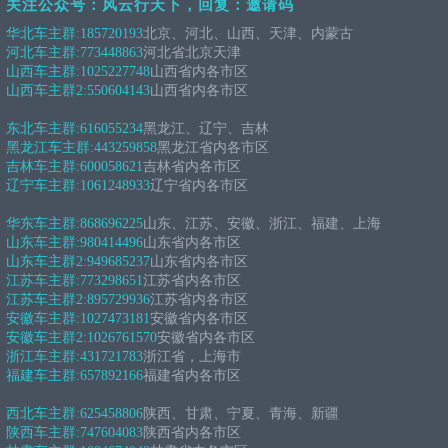
关注公众号：风云行天下，回复：邀请码
华北车主群:
185720193
北京、河北、山西、天津、内蒙古
河北车主群:
773448863
河北省北京天津
山西车主群:
1025227748
山西省内各市区
山西车主群2:
550604143
山西省内各市区
东北车主群:
616055234
黑龙江、辽宁、吉林
黑龙江车主群:
443259858
黑龙江省内各市区
吉林车主群:
600058621
吉林省内各市区
辽宁车主群:
1061248933
辽宁省内各市区
华东车主群:
868696225
山东、江苏、安徽、浙江、福建、上海
山东车主群:
980414496
山东省内各市区
山东车主群2:
949685237
山东省内各市区
江苏车主群:
773298651
江苏省内各市区
江苏车主群2:
895729936
江苏省内各市区
安徽车主群:
1027473181
安徽省内各市区
安徽车主群2:
1026761570
安徽省内各市区
浙江车主群:
431721783
浙江省，上海市
福建车主群:
657892166
福建省内各市区
西北车主群:
625458806
陕西、甘肃、宁夏、青海、新疆
陕西车主群:
747604083
陕西省内各市区