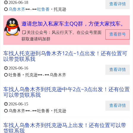
2026-06-18
查看详情
乌鲁木齐
-
吐鲁番
・
托克逊
邀请您加入私家车主QQ群，方便大家找车。
关注公众号：风云行天下。在公众号里面
查看群号
获取邀请码加群
车找人托克逊到乌鲁木齐12点~1点出发！还有位置可
以带货联系我
2026-06-16
查看详情
吐鲁番
・
托克逊
-
乌鲁木齐
车找人乌鲁木齐到托克逊中午2点~3点出发！还有位置
可以带货联系我
2026-06-15
查看详情
乌鲁木齐
-
吐鲁番
・
托克逊
车找人乌鲁木齐到托克逊马上出发！还有位置可以带
货联系我