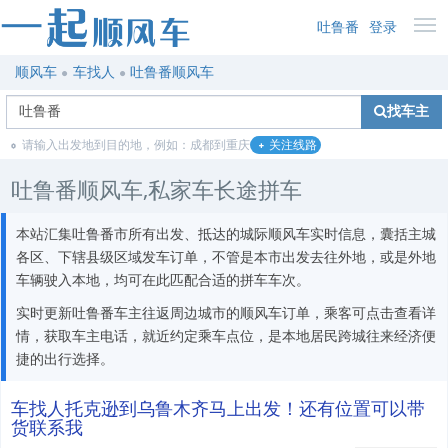
吐鲁番
登录
顺风车
车找人
吐鲁番顺风车
找车主
请输入出发地到目的地，例如：成都到重庆
关注线路
吐鲁番顺风车,私家车长途拼车
本站汇集吐鲁番市所有出发、抵达的城际顺风车实时信息，囊括主城
各区、下辖县级区域发车订单，不管是本市出发去往外地，或是外地
车辆驶入本地，均可在此匹配合适的拼车车次。
实时更新吐鲁番车主往返周边城市的顺风车订单，乘客可点击查看详
情，获取车主电话，就近约定乘车点位，是本地居民跨城往来经济便
捷的出行选择。
车找人托克逊到乌鲁木齐马上出发！还有位置可以带
货联系我