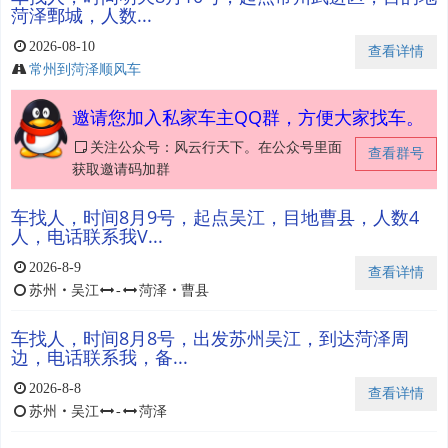
菏泽鄄城，人数...
2026-08-10
查看详情
常州到菏泽顺风车
邀请您加入私家车主QQ群，方便大家找车。
关注公众号：风云行天下。在公众号里面
查看群号
获取邀请码加群
车找人，时间8月9号，起点吴江，目地曹县，人数4
人，电话联系我V...
2026-8-9
查看详情
苏州
・
吴江
-
菏泽
・
曹县
车找人，时间8月8号，出发苏州吴江，到达菏泽周
边，电话联系我，备...
2026-8-8
查看详情
苏州
・
吴江
-
菏泽