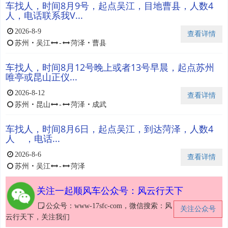
车找人，时间8月9号，起点吴江，目地曹县，人数4
人，电话联系我V...
2026-8-9
查看详情
苏州
・
吴江
-
菏泽
・
曹县
车找人，时间8月12号晚上或者13号早晨，起点苏州
唯亭或昆山正仪...
2026-8-12
查看详情
苏州
・
昆山
-
菏泽
・
成武
车找人，时间8月6日，起点吴江，到达菏泽，人数4
人 ，电话...
2026-8-6
查看详情
苏州
・
吴江
-
菏泽
关注一起顺风车公众号：风云行天下
公众号：www-17sfc-com，微信搜索：风
关注公众号
云行天下，关注我们