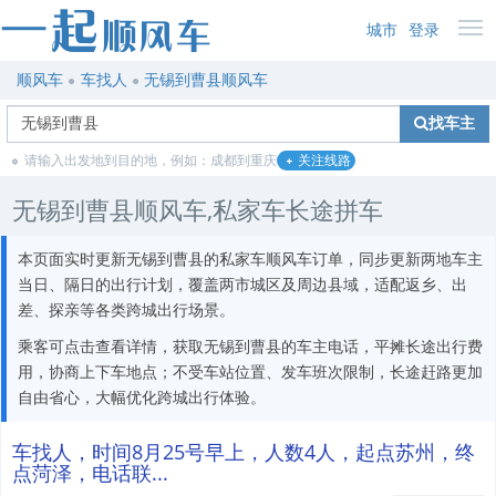
城市
登录
顺风车
车找人
无锡到曹县顺风车
找车主
请输入出发地到目的地，例如：成都到重庆
关注线路
无锡到曹县顺风车,私家车长途拼车
本页面实时更新无锡到曹县的私家车顺风车订单，同步更新两地车主
当日、隔日的出行计划，覆盖两市城区及周边县域，适配返乡、出
差、探亲等各类跨城出行场景。
乘客可点击查看详情，获取无锡到曹县的车主电话，平摊长途出行费
用，协商上下车地点；不受车站位置、发车班次限制，长途赶路更加
自由省心，大幅优化跨城出行体验。
车找人，时间8月25号早上，人数4人，起点苏州，终
点菏泽，电话联...