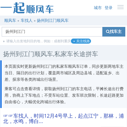
城市
登录
顺风车
车找人
扬州到江门顺风车
找车主
请输入出发地到目的地，例如：成都到重庆
关注线路
扬州到江门顺风车,私家车长途拼车
本页面实时更新扬州到江门的私家车顺风车订单，同步更新两地车主
当日、隔日的出行计划，覆盖两市城区及周边县域，适配返乡、出
差、探亲等各类跨城出行场景。
乘客可点击查看详情，获取扬州到江门的车主电话，平摊长途出行费
用，协商上下车地点；不受车站位置、发车班次限制，长途赶路更加
自由省心，大幅优化跨城出行体验。
☞☞车找人，时间12月4号早上，起点江宁，那林，浦
北，水鸣，博白...