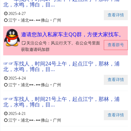
北，水鸣，博白，目...
2025-4-27
查看详情
江宁
・
浦北
-
佛山
・
广州
邀请您加入私家车主QQ群，方便大家找车。
关注公众号：风云行天下。在公众号里面
查看群号
获取邀请码加群
☞☞车找人，时间24号上午，起点江宁，那林，浦
北，水鸣，博白，目...
2025-4-24
查看详情
江宁
・
浦北
-
佛山
・
广州
☞☞车找人，时间21号上午，起点江宁，那林，浦
北，水鸣，博白，目...
2025-4-21
查看详情
江宁
・
浦北
-
佛山
・
广州