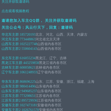
关注并获取邀请码
点击观看视频教程
邀请您加入车主QQ群， 关注并获取邀请码
关注公众号：风云行天下，回复：邀请码
华北车主群:
185720193
北京、河北、山西、天津、内蒙古
河北车主群:
773448863
河北省北京天津
山西车主群:
1025227748
山西省内各市区
山西车主群2:
550604143
山西省内各市区
东北车主群:
616055234
黑龙江、辽宁、吉林
黑龙江车主群:
443259858
黑龙江省内各市区
吉林车主群:
600058621
吉林省内各市区
辽宁车主群:
1061248933
辽宁省内各市区
华东车主群:
868696225
山东、江苏、安徽、浙江、福建、上海
山东车主群:
980414496
山东省内各市区
山东车主群2:
949685237
山东省内各市区
江苏车主群:
773298651
江苏省内各市区
江苏车主群2:
895729936
江苏省内各市区
安徽车主群:
1027473181
安徽省内各市区
安徽车主群2:
1026761570
安徽省内各市区