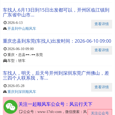
车找人.6月13日到15日出发都可以，开州区临江镇到
广东省中山市...
2026-6-13
查看详情
开县到中山顺风车
重庆忠县到东莞(车找人)出发时间：2026-06-10 09:00
2026-06-10 09:00
查看详情
重庆
・
忠县
-
东莞
车型：轿车
车找人，明天，后天号开州到深圳东莞广州佛山，差
三四个人联系我，车...
2026-05-28
查看详情
重庆到深圳顺风车
关注一起顺风车公众号：风云行天下
公众号：www-17sfc-com，微信搜索：风
关注公众号