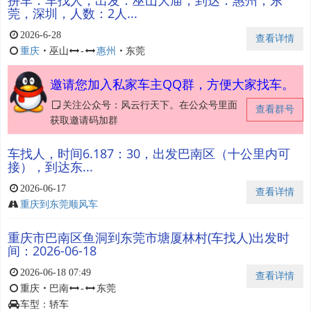
拼车：车找人，出发：巫山大庙，到达：惠州，东
莞，深圳，人数：2人...
2026-6-28
查看详情
重庆
・
巫山
-
惠州
・
东莞
邀请您加入私家车主QQ群，方便大家找车。
关注公众号：风云行天下。在公众号里面
查看群号
获取邀请码加群
车找人，时间6.187：30，出发巴南区（十公里内可
接），到达东...
2026-06-17
查看详情
重庆到东莞顺风车
重庆市巴南区鱼洞到东莞市塘厦林村(车找人)出发时
间：2026-06-18
2026-06-18 07:49
查看详情
重庆
・
巴南
-
东莞
车型：轿车