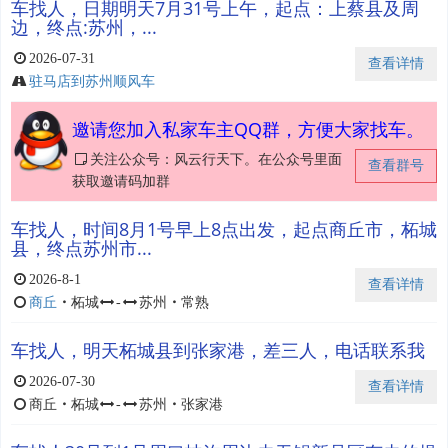
车找人，日期明天7月31号上午，起点：上蔡县及周
边，终点:苏州，...
2026-07-31
查看详情
驻马店到苏州顺风车
邀请您加入私家车主QQ群，方便大家找车。
关注公众号：风云行天下。在公众号里面
查看群号
获取邀请码加群
车找人，时间8月1号早上8点出发，起点商丘市，柘城
县，终点苏州市...
2026-8-1
查看详情
商丘
・
柘城
-
苏州
・
常熟
车找人，明天柘城县到张家港，差三人，电话联系我
2026-07-30
查看详情
商丘
・
柘城
-
苏州
・
张家港