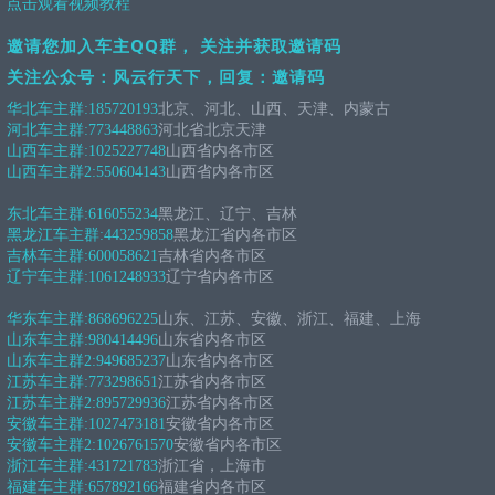
点击观看视频教程
邀请您加入车主QQ群， 关注并获取邀请码
关注公众号：风云行天下，回复：邀请码
华北车主群:
185720193
北京、河北、山西、天津、内蒙古
河北车主群:
773448863
河北省北京天津
山西车主群:
1025227748
山西省内各市区
山西车主群2:
550604143
山西省内各市区
东北车主群:
616055234
黑龙江、辽宁、吉林
黑龙江车主群:
443259858
黑龙江省内各市区
吉林车主群:
600058621
吉林省内各市区
辽宁车主群:
1061248933
辽宁省内各市区
华东车主群:
868696225
山东、江苏、安徽、浙江、福建、上海
山东车主群:
980414496
山东省内各市区
山东车主群2:
949685237
山东省内各市区
江苏车主群:
773298651
江苏省内各市区
江苏车主群2:
895729936
江苏省内各市区
安徽车主群:
1027473181
安徽省内各市区
安徽车主群2:
1026761570
安徽省内各市区
浙江车主群:
431721783
浙江省，上海市
福建车主群:
657892166
福建省内各市区