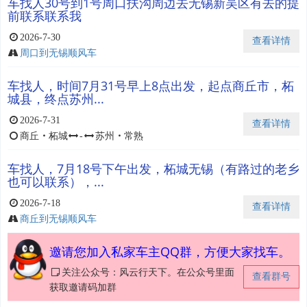
车找人30号到1号周口扶沟周边去无锡新吴区有去的提
前联系联系我
2026-7-30
查看详情
周口到无锡顺风车
车找人，时间7月31号早上8点出发，起点商丘市，柘
城县，终点苏州...
2026-7-31
查看详情
商丘
・
柘城
-
苏州
・
常熟
车找人，7月18号下午出发，柘城无锡（有路过的老乡
也可以联系），...
2026-7-18
查看详情
商丘到无锡顺风车
邀请您加入私家车主QQ群，方便大家找车。
关注公众号：风云行天下。在公众号里面
查看群号
获取邀请码加群